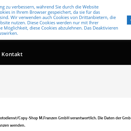
ng zu verbessern, während Sie durch die Website
kies in Ihrem Browser gespeichert, da sie für das
sind. Wir verwenden auch Cookies von Drittanbietern, die
ebsite nutzen. Diese Cookies werden nur mit Ihrer
e Möglichkeit, diese Cookies abzulehnen. Das Deaktivieren
60-Grad-Fotos
Drohnenfotografie
Filme & F
auswirken.
Kontakt
die Fotodienst/Copy-Shop M.Franzen GmbH verantwortlich. Die Daten der Gm
ranzen wenden.